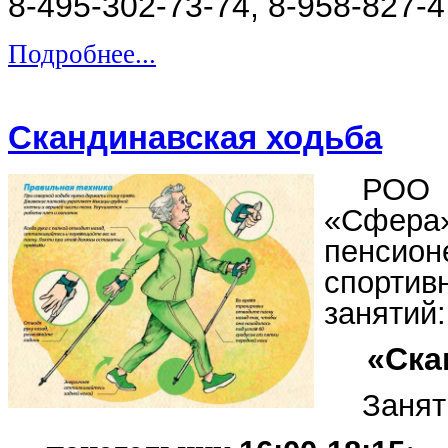
8-495-302-73-74, 8-958-827-4
Подробнее...
Скандинавская ходьба
РОО
«Сфе
пенсио
спортив
занятий:
«Ска
Занят