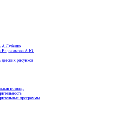
а А.Лубенко
а Евдокимова А.Ю.
 детских рисунков
льная помощь
рительность
орительные программы