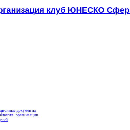
организация клуб ЮНЕСКО Сфер
ационные документы
благотв. организации
етей