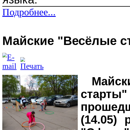
Подробнее...
Майские "Весёлые с
Майс
старты
проше
(14.05)