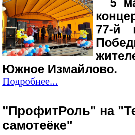
5 м
конце
77-й 
Побед
жите
Южное Измайлово.
Подробнее...
"ПрофитРоль" на "Т
самотеёке"