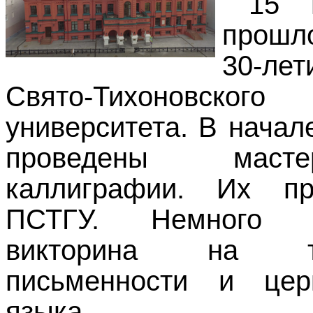
15 
прошл
30-лет
Свято-Тихоновского
университета. В начал
проведены маст
каллиграфии. Их пр
ПСТГУ. Немного 
викторина на т
письменности и церк
языка.