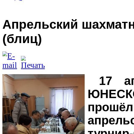
Апрельский шахмат
(блиц)
17 а
ЮНЕС
прош
апрель
турни