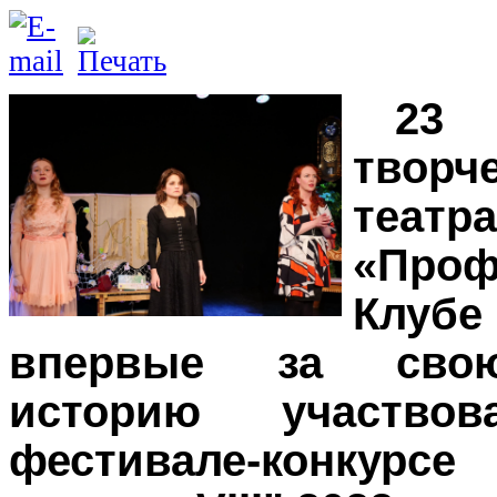
2
творч
театр
«Про
Клу
впервые за сво
историю участв
фестивале-конкурс