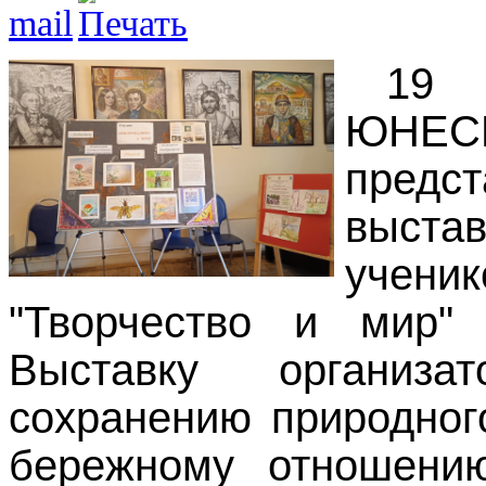
19 
ЮНЕ
предс
выста
учен
"Творчество и мир"
Выставку организа
сохранению природног
бережному отношени