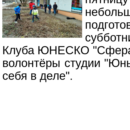
неболь
подгото
суббот
Клуба ЮНЕСКО "Сфера
волонтёры студии "Юн
себя в деле".