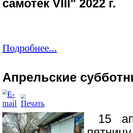
самотек
VIII
" 2022 г.
Подробнее...
Апрельские субботни
15 ап
пятн