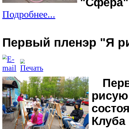
"Сфера"
Подробнее...
Первый пленэр "Я р
Пер
рис
состо
Клуба