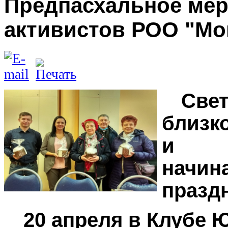
Предпасхальное ме
активистов РОО "Мо
Св
близк
и о
начин
праздн
20 апреля в Клубе