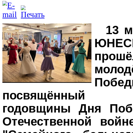
13 м
ЮНЕ
прош
моло
Побед
посвящённый п
годовщины Дня Поб
Отечественной войн