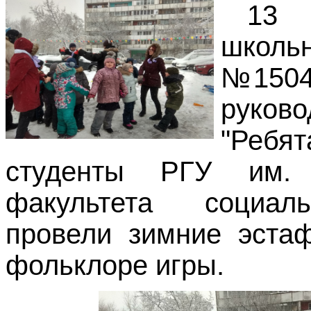
13
школь
№1504 
руков
"Ребят
студенты РГУ им. 
факультета социал
провели зимние эста
фольклоре игры.