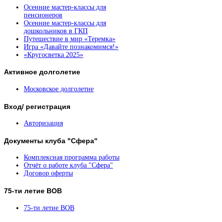
Осенние мастер-классы для
пенсионеров
Осенние мастер-классы для
дошкольников в ГКП
Путешествие в мир «Теремка»
Игра «Давайте познакомимся!»
«Кругосветка 2025»
Активное
долголетие
Московское долголетие
Вход/
регистрация
Авторизация
Документы
клуба "Сфера"
Комплексная программа работы
Отчёт о работе клуба "Сфера"
Договор оферты
75-ти
летие ВОВ
75-ти летие ВОВ