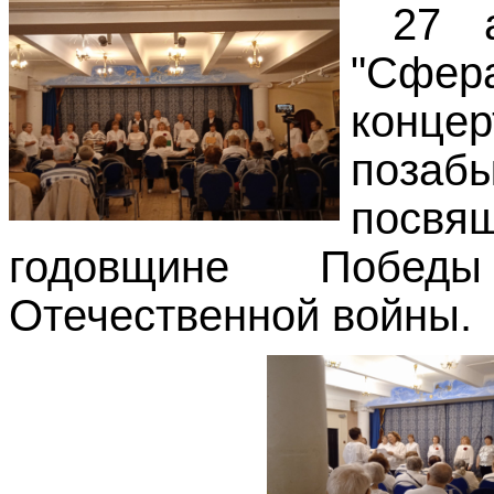
27 
"Сфе
концер
поза
посв
годовщине Побе
Отечественной войны.