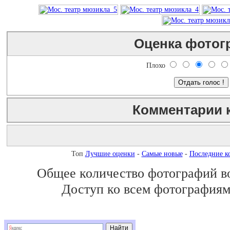
Оценка фотог
Плохо
Комментарии 
Незарегистрированным пользователям комментарии не показы
Топ
Лучшие оценки
-
Самые новые
-
Последние к
Общее количество фотографий во 
BBCode
вкл.
Доступ ко всем фотографиям 