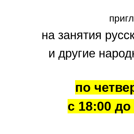
приг
на занятия русс
и другие народ
по четве
с 18:00 до