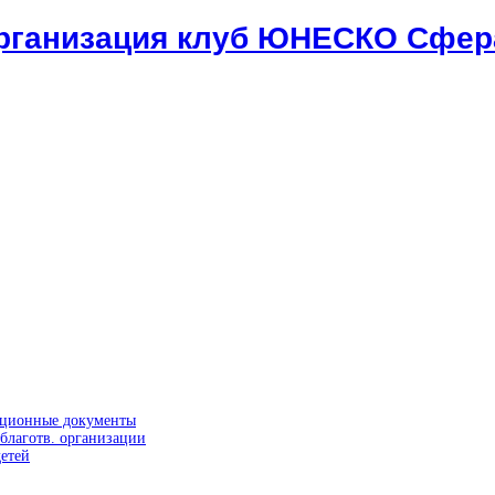
организация клуб ЮНЕСКО Сфер
ационные документы
благотв. организации
етей