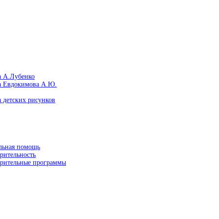
а А.Лубенко
а Евдокимова А.Ю.
 детских рисунков
льная помощь
рительность
орительные программы