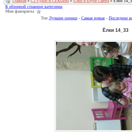
Главная
»
СТУДИИ и СЕКЦИИ
»
Елки в клубе Сфера
» Ёлки 14_3
К обзорной странице категории
Мои фавориты
Топ
Лучшие оценки
-
Самые новые
-
Последние к
Ёлки 14_33