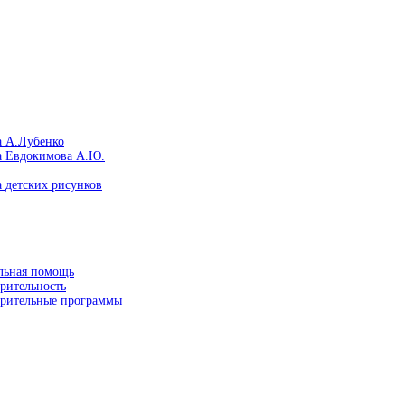
а А.Лубенко
а Евдокимова А.Ю.
 детских рисунков
льная помощь
рительность
орительные программы