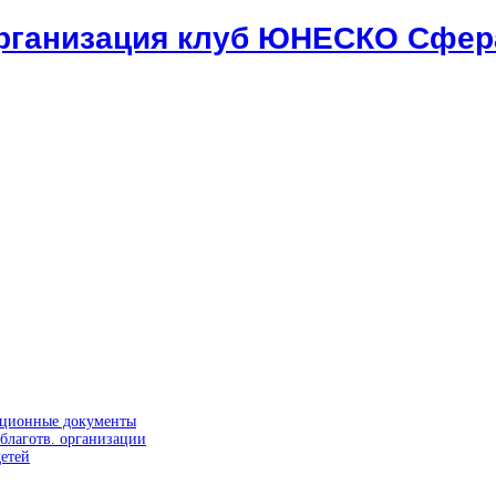
организация клуб ЮНЕСКО Сфер
ационные документы
благотв. организации
етей