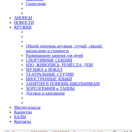
Спонсорам
АНОНСЫ
НОВОСТИ
КРУЖКИ
Общий перечень кружков, студий, секций:
расписание и стоимость
Развивающие занятия для детей
СПОРТИВНЫЕ СЕКЦИИ
ИЗО, ЖИВОПИСЬ, РЕМЁСЛА, ДПИ
МУЗЫКА и ВОКАЛ
ТЕАТРАЛЬНЫЕ СТУДИИ
ИНОСТРАННЫЕ ЯЗЫКИ
ЗАНЯТИЯ В ПОМОЩЬ ШКОЛЬНИКАМ
ХОРЕОГРАФИЯ и ТАНЦЫ
Договор и квитанция
Мастер-классы
Каникулы
БАЛЫ
Контакты