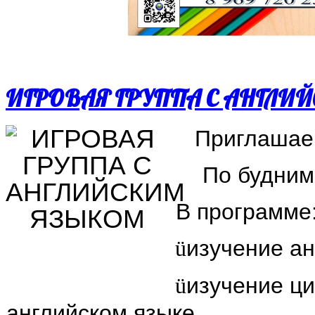
ИГРОВАЯ ГРУППА С АНГЛИ
Приглашаем
По будним
В программе
изучение ан
ü
изучение ци
ü
английском языке,