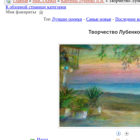
Главная
»
ВЫСТАВКИ
»
Картины Лубенко А.В.
» Творчество Луб
К обзорной странице категории
Мои фавориты
Топ
Лучшие оценки
-
Самые новые
-
Последние к
Творчество Лубенко
Назад