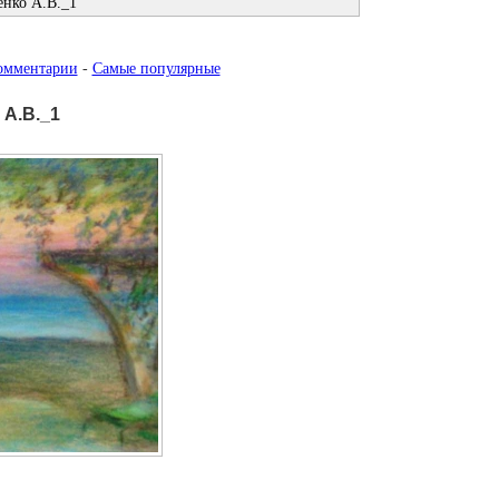
енко А.В._1
омментарии
-
Самые популярные
 А.В._1