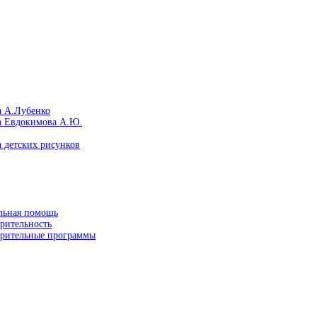
а А.Лубенко
а Евдокимова А.Ю.
 детских рисунков
льная помощь
рительность
орительные программы