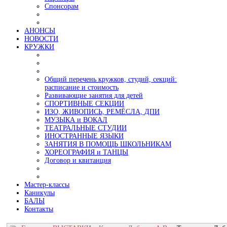
Спонсорам
АНОНСЫ
НОВОСТИ
КРУЖКИ
Общий перечень кружков, студий, секций:
расписание и стоимость
Развивающие занятия для детей
СПОРТИВНЫЕ СЕКЦИИ
ИЗО, ЖИВОПИСЬ, РЕМЁСЛА, ДПИ
МУЗЫКА и ВОКАЛ
ТЕАТРАЛЬНЫЕ СТУДИИ
ИНОСТРАННЫЕ ЯЗЫКИ
ЗАНЯТИЯ В ПОМОЩЬ ШКОЛЬНИКАМ
ХОРЕОГРАФИЯ и ТАНЦЫ
Договор и квитанция
Мастер-классы
Каникулы
БАЛЫ
Контакты