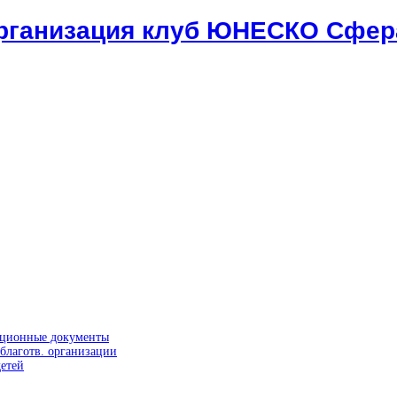
организация клуб ЮНЕСКО Сфер
ационные документы
благотв. организации
етей