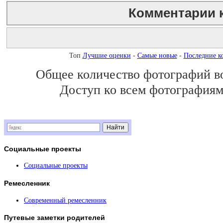
Комментарии 
Незарегистрированным пользователям комментарии не показы
Топ
Лучшие оценки
-
Самые новые
-
Последние к
Общее количество фотографий во 
BBCode
вкл.
Доступ ко всем фотографиям 
Социальные
проекты
Социальные проекты
Ремесленник
Современный ремесленник
Путевые
заметки родителей