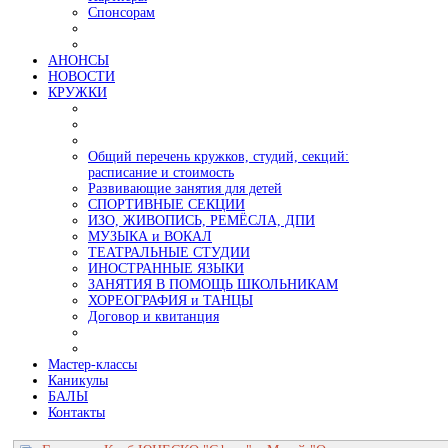
Спонсорам
АНОНСЫ
НОВОСТИ
КРУЖКИ
Общий перечень кружков, студий, секций:
расписание и стоимость
Развивающие занятия для детей
СПОРТИВНЫЕ СЕКЦИИ
ИЗО, ЖИВОПИСЬ, РЕМЁСЛА, ДПИ
МУЗЫКА и ВОКАЛ
ТЕАТРАЛЬНЫЕ СТУДИИ
ИНОСТРАННЫЕ ЯЗЫКИ
ЗАНЯТИЯ В ПОМОЩЬ ШКОЛЬНИКАМ
ХОРЕОГРАФИЯ и ТАНЦЫ
Договор и квитанция
Мастер-классы
Каникулы
БАЛЫ
Контакты