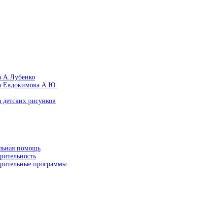
а А.Лубенко
а Евдокимова А.Ю.
 детских рисунков
льная помощь
рительность
орительные программы