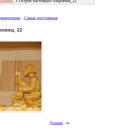
окровищ"
» Остров настоящих сокровищ_22
омментарии
-
Самые популярные
кровищ_22
Дальше