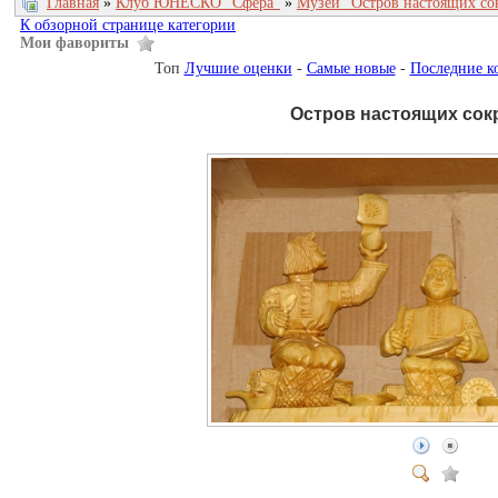
Главная
»
Клуб ЮНЕСКО "Сфера"
»
Музей "Остров настоящих с
К обзорной странице категории
Мои фавориты
Топ
Лучшие оценки
-
Самые новые
-
Последние к
Остров настоящих со