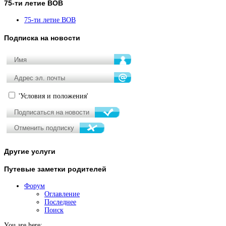
75-ти
летие ВОВ
75-ти летие ВОВ
Подписка
на новости
'Условия и положения'
Другие
услуги
Путевые
заметки родителей
Форум
Оглавление
Последнее
Поиск
You are here: