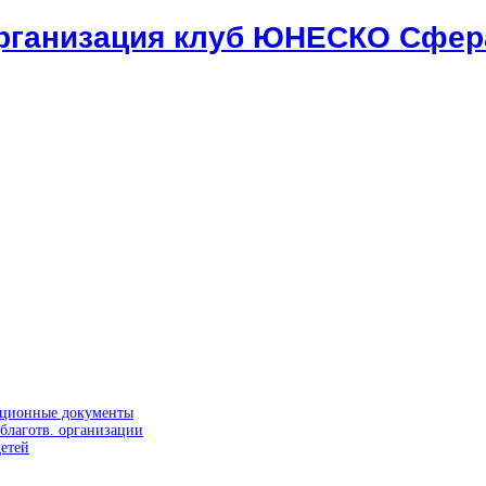
организация клуб ЮНЕСКО Сфер
ационные документы
благотв. организации
етей