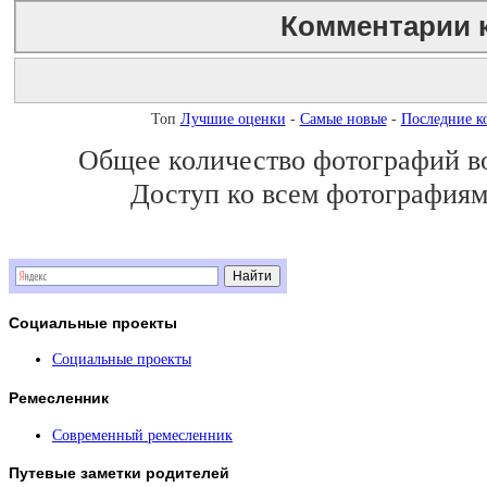
Комментарии 
Незарегистрированным пользователям комментарии не показы
Топ
Лучшие оценки
-
Самые новые
-
Последние к
Общее количество фотографий во 
BBCode
вкл.
Доступ ко всем фотографиям 
Социальные
проекты
Социальные проекты
Ремесленник
Современный ремесленник
Путевые
заметки родителей