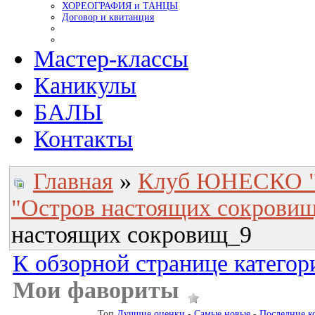
ХОРЕОГРАФИЯ и ТАНЦЫ
Договор и квитанция
Мастер-классы
Каникулы
БАЛЫ
Контакты
Главная
»
Клуб ЮНЕСКО "
"Остров настоящих сокрови
настоящих сокровищ_9
К обзорной странице категор
Мои фавориты
Топ
Лучшие оценки
-
Самые новые
-
Последние к