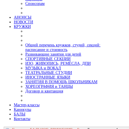
Спонсорам
АНОНСЫ
НОВОСТИ
КРУЖКИ
Общий перечень кружков, студий, секций:
расписание и стоимость
Развивающие занятия для детей
СПОРТИВНЫЕ СЕКЦИИ
ИЗО, ЖИВОПИСЬ, РЕМЁСЛА, ДПИ
МУЗЫКА и ВОКАЛ
ТЕАТРАЛЬНЫЕ СТУДИИ
ИНОСТРАННЫЕ ЯЗЫКИ
ЗАНЯТИЯ В ПОМОЩЬ ШКОЛЬНИКАМ
ХОРЕОГРАФИЯ и ТАНЦЫ
Договор и квитанция
Мастер-классы
Каникулы
БАЛЫ
Контакты