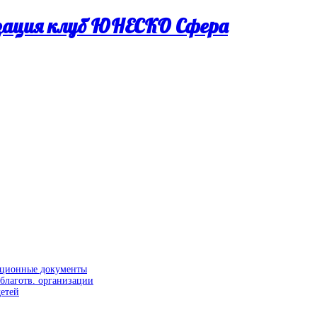
изация клуб ЮНЕСКО Сфера
ационные документы
благотв. организации
етей