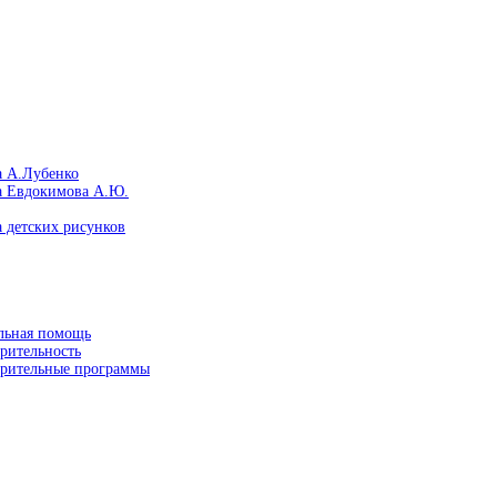
а А.Лубенко
а Евдокимова А.Ю.
 детских рисунков
льная помощь
рительность
орительные программы