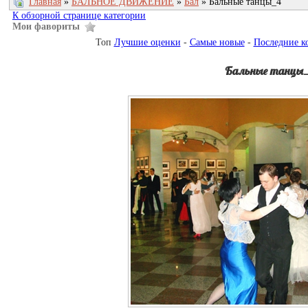
Главная
»
БАЛЬНОЕ ДВИЖЕНИЕ
»
Бал
» Бальные танцы_4
К обзорной странице категории
Мои фавориты
Топ
Лучшие оценки
-
Самые новые
-
Последние к
Бальные танцы